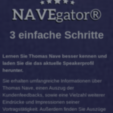
3 einfache Schritte
Lernen Sie Thomas Nave besser kennen und
laden Sie die das aktuelle Speakerprofil
herunter.
Sie erhalten umfangreiche Informationen über
Thomas Nave, einen Auszug der
Kundenfeedbacks, sowie eine Vielzahl weiterer
Eindrücke und Impressionen seiner
Vortragstätigkeit. Außerdem finden Sie Auszüge