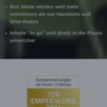
Ihre Gäste werden weit mehr
mitnehmen als nur Handouts und
Give-Aways
Inhalte "to go" und direkt in die Praxis
umsetzbar