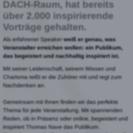
DACH-Raum, hat bereits
über 2.000 inspirierende
Vorträge gehalten.
Als erfahrener Speaker
weiß er genau, was
Veranstalter erreichen wollen: ein Publikum,
das begeistert und nachhaltig inspiriert ist.
Mit seiner Leidenschaft, seinem Wissen und
Charisma reißt er die Zuhörer mit und regt zum
Nachdenken an.
Gemeinsam mit Ihnen finden wir das perfekte
Thema für jede Veranstaltung. Mit spannenden
Reden, ob in Präsenz oder online, begeistert und
inspiriert Thomas Nave das Publikum.