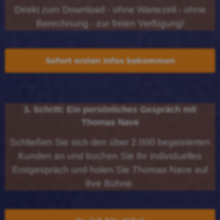
Direkt zum Download - ohne Wartezeit - ohne
Berechnung - zur freien Verfügung!
Sofort ersten Infos bekommen
3. Schritt: Ein persönliches Gespräch mit
Thomas Nave
Schließen Sie sich den über 2.000 begeisterten
Kunden an und buchen Sie Ihr individuelles
Erstgespräch und holen Sie Thomas Nave auf
Ihre Bühne.