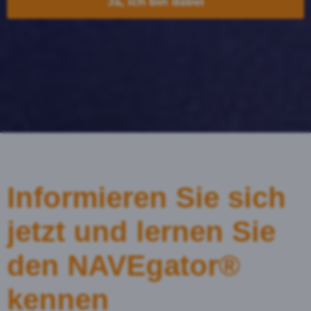
Ja, ich bin dabei
Informieren Sie sich
jetzt und lernen Sie
den NAVEgator®
kennen