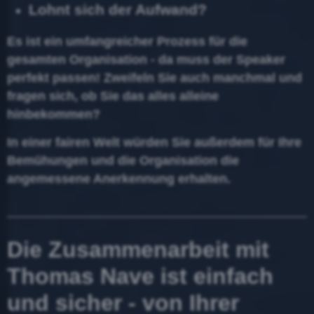
Lohnt sich der Aufwand?
Es ist ein umfangreicher Prozess für die
gesamten Organisation - da muss der Speaker
perfekt passen! Zweifeln Sie auch manchmal und
fragen sich, ob Sie das alles alleine
hinbekommen?
In einer fairen Welt würden Sie außerdem für Ihre
Bemühungen und die Organisation die
angemessene Anerkennung erhalten.
Die Zusammenarbeit mit
Thomas Nave ist einfach
und sicher - von Ihrer