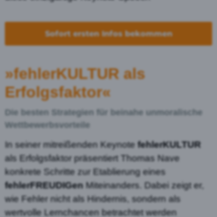
Sofort ersten Infos bekommen
»fehlerKULTUR als
Erfolgsfaktor«
Die besten Strategien für beinahe unmoralische
Wettbewerbsvorteile
In seiner mitreißenden Keynote
fehlerKULTUR
als Erfolgsfaktor präsentiert Thomas Nave
konkrete Schritte zur Etablierung eines
fehlerFREUDIGen
Miteinanders. Dabei zeigt er,
wie Fehler nicht als Hindernis, sondern als
wertvolle Lernchancen betrachtet werden