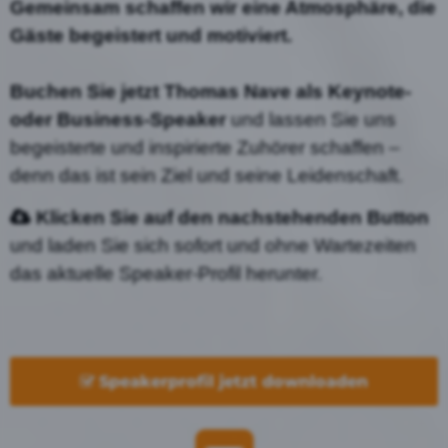
Gemeinsam schaffen wir eine Atmosphäre, die
Gäste begeistert und motiviert.
Buchen Sie jetzt Thomas Nave als Keynote-
oder Business-Speaker
und lassen Sie uns
begeisterte und inspirierte Zuhörer schaffen –
denn das ist sein Ziel und seine Leidenschaft.
Klicken Sie auf den nachstehenden Button
und laden Sie sich sofort und ohne Wartezeiten
das aktuelle Speaker-Profil herunter.
Speakerprofil jetzt downloaden