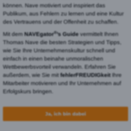
können. Nave motiviert und inspiriert das
Publikum, aus Fehlern zu lernen und eine Kultur
des Vertrauens und der Offenheit zu schaffen.
®
Mit dem
NAVEgator
’s Guide
vermittelt Ihnen
Thomas Nave die besten Strategien und Tipps,
wie Sie Ihre Unternehmenskultur schnell und
einfach in einen beinahe unmoralischen
Wettbewerbsvorteil verwandeln. Erfahren Sie
außerdem, wie Sie mit
fehlerFREUDIGkeit
Ihre
Mitarbeiter motivieren und Ihr Unternehmen auf
Erfolgskurs bringen.
Ja, ich bin dabei