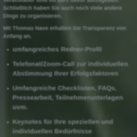
Schließlich haben Sie auch noch viele andere
Dinge zu organisieren.
Mit Thomas Nave erhalten Sie Transparenz von
Anfang an.
umfangreiches Redner-Profil
Telefonat/Zoom-Call zur individuellen
Abstimmung Ihrer Erfolgsfaktoren
Umfangreiche Checklisten, FAQs,
Pressearbeit, Teilnehmerunterlagen
uvm.
Keynotes für Ihre speziellen und
individuellen Bedürfnisse