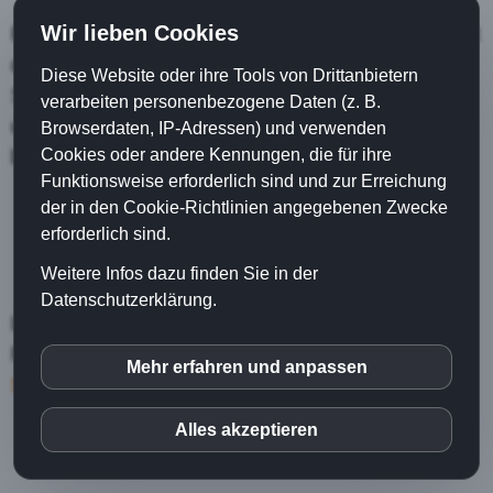
Wir lieben Cookies
Planen Sie eine unvergessliche Veranstaltung mit
dem NAVEgator®, einem professionellen
Diese Website oder ihre Tools von Drittanbietern
Speaker, der Ihre Gäste mit seiner fesselnden
verarbeiten personenbezogene Daten (z. B.
und inspirierenden Präsentation garantiert
Browserdaten, IP-Adressen) und verwenden
Cookies oder andere Kennungen, die für ihre
begeistern wird.
Funktionsweise erforderlich sind und zur Erreichung
der in den Cookie-Richtlinien angegebenen Zwecke
erforderlich sind.
Weitere Infos dazu finden Sie in der
Datenschutzerklärung.
Lassen Sie die mühsame Suche nach einem
Redner hinter sich -
mit Thomas Nave erleben
Mehr erfahren und anpassen
inCMS
Sie einen Tag voller Erfolg und Inspiration.
Alles akzeptieren