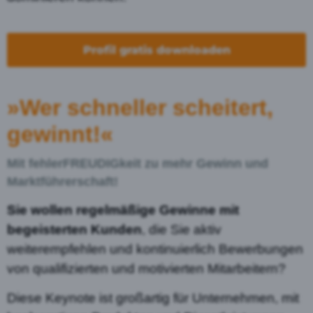
Profil gratis downloaden
»Wer schneller scheitert,
gewinnt!«
Mit fehlerFREUDIGkeit zu mehr Gewinn und
Marktführerschaft!
Sie wollen regelmäßige Gewinne mit
begeisterten Kunden
, die Sie aktiv
weiterempfehlen und kontinuierlich Bewerbungen
von qualifizierten und motivierten Mitarbeitern?
Diese Keynote ist großartig für Unternehmen, mit