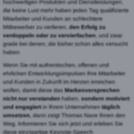
hochwertigen Produkten und Dienstleistungen,
die keine Lust mehr haben jeden Tag qualifizierte
Mitarbeiter und Kunden an schlechtere
Mitbewerber zu verlieren,
den Erfolg zu
verdoppeln oder zu vervierfachen
, und zwar
grade bei denen, die bisher schon alles versucht
haben.
Wenn Sie mit authentischen, offenen und
ehrlichen Entwicklungsimpulsen Ihre Mitarbeiter
und Kunden in Zukunft im Herzen erreichen
wollen, damit diese das
Markenversprechen
nicht nur verstanden
haben,
sondern motiviert
und engagiert
in Ihrem Unternehmen
täglich
umsetzen
, dann zeigt Thomas Nave Ihnen den
Weg. Informieren Sie sich jetzt und erleben Sie
diese einzigartige Keynote-Speech