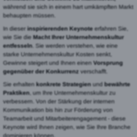
während sie sich in einem hart umkämpften Markt
behaupten müssen.
In dieser
inspirierenden Keynote
erfahren Sie,
wie Sie die
Macht Ihrer Unternehmenskultur
entfesseln
. Sie werden verstehen, wie eine
starke Unternehmenskultur Kosten senkt,
Gewinne steigert und Ihnen einen
Vorsprung
gegenüber der Konkurrenz
verschafft.
Sie erhalten
konkrete Strategien
und
bewährte
Praktiken
, um Ihre Unternehmenskultur zu
verbessern. Von der Stärkung der internen
Kommunikation bis hin zur Förderung von
Teamarbeit und Mitarbeiterengagement - diese
Keynote wird Ihnen zeigen, wie Sie Ihre Branche
dominieren können.