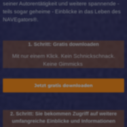
seiner Autorentätigkeit und weitere spannende -
teils sogar geheime - Einblicke in das Leben des
NAVEgators®.
1. Schritt: Gratis downloaden
Mit nur einem Klick. Kein Schnickschnack.
Keine Gimmicks
Jetzt gratis downloaden
2. Schritt: Sie bekommen Zugriff auf weitere
umfangreiche Einblicke und Informationen