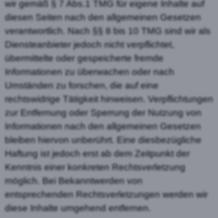
wir gemäß § 7 Abs.1 TMG für eigene Inhalte auf
diesen Seiten nach den allgemeinen Gesetzen
verantwortlich. Nach §§ 8 bis 10 TMG sind wir als
Diensteanbieter jedoch nicht verpflichtet,
übermittelte oder gespeicherte fremde
Informationen zu überwachen oder nach
Umständen zu forschen, die auf eine
rechtswidrige Tätigkeit hinweisen. Verpflichtungen
zur Entfernung oder Sperrung der Nutzung von
Informationen nach den allgemeinen Gesetzen
bleiben hiervon unberührt. Eine diesbezügliche
Haftung ist jedoch erst ab dem Zeitpunkt der
Kenntnis einer konkreten Rechtsverletzung
möglich. Bei Bekanntwerden von
entsprechenden Rechtsverletzungen werden wir
diese Inhalte umgehend entfernen.