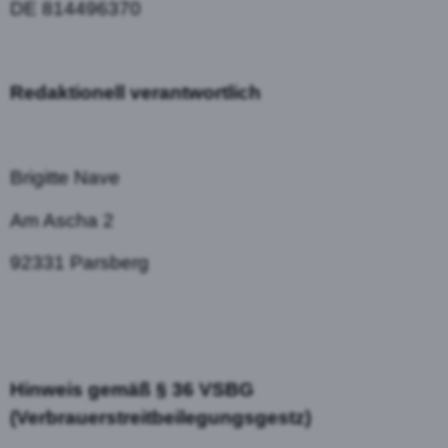
DE 814496370
Redaktionell verantwortlich
Brigitte Nave
Am Ascha 2
92331 Parsberg
Hinweis gemäß § 36 VSBG
(Verbrauerstreitbeilegungsgestz)