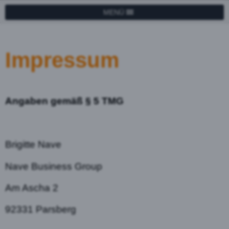
MENÜ
Impressum
Angaben gemäß § 5 TMG
Brigitte Nave
Nave Business Group
Am Ascha 2
92331 Parsberg