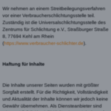
Wir nehmen an einem Streitbeilegungsverfahren
vor einer Verbraucherschlichtungsstelle teil.
Zuständig ist die Universalschlichtungsstelle des
Zentrums für Schlichtung e.V., Straßburger Straße
8, 77694 Kehl am Rhein
(
https://www.verbraucher-schlichter.de
).
Haftung für Inhalte
Die Inhalte unserer Seiten wurden mit größter
Sorgfalt erstellt. Für die Richtigkeit, Vollständigkeit
und Aktualität der Inhalte können wir jedoch keine
Gewähr übernehmen. Als Diensteanbieter sind