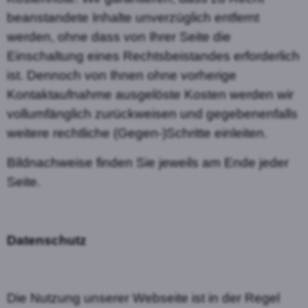
beanstandete Inhalte unverzüglich entfernt
werden, ohne dass von Ihrer Seite die
Einschaltung eines Rechtsbeistandes erforderlich
ist. Dennoch von Ihnen ohne vorherige
Kontaktaufnahme ausgelöste Kosten werden wir
vollumfänglich zurückweisen und gegebenenfalls
weitere rechtliche (Gegen-)Schritte einleiten.
Bildnachweise finden Sie jeweils am Ende jeder
Seite.
Datenschutz
Die Nutzung unserer Webseite ist in der Regel