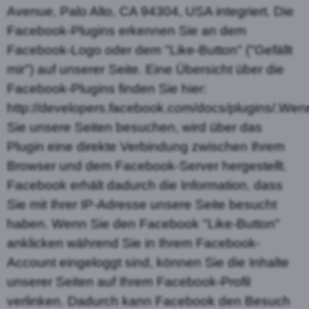
Avenue, Palo Alto, CA 94304, USA integriert. Die
Facebook-Plugins erkennen Sie an dem
Facebook-Logo oder dem "Like-Button" ("Gefällt
mir") auf unserer Seite. Eine Übersicht über die
Facebook-Plugins finden Sie hier:
http://developers.facebook.com/docs/plugins/.Wen
Sie unsere Seiten besuchen, wird über das
Plugin eine direkte Verbindung zwischen Ihrem
Browser und dem Facebook-Server hergestellt.
Facebook erhält dadurch die Information, dass
Sie mit Ihrer IP-Adresse unsere Seite besucht
haben. Wenn Sie den Facebook "Like-Button"
anklicken während Sie in Ihrem Facebook-
Account eingeloggt sind, können Sie die Inhalte
unserer Seiten auf Ihrem Facebook-Profil
verlinken. Dadurch kann Facebook den Besuch