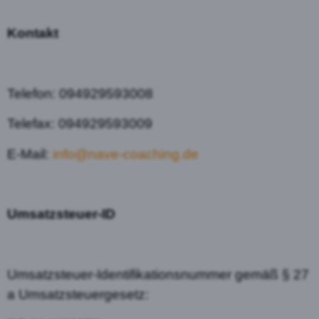
Kontakt
Telefon: 094929593008
Telefax: 094929593009
E-Mail:
info@nave-coaching.de
Umsatzsteuer-ID
Umsatzsteuer-Identifikationsnummer gemäß § 27
a Umsatzsteuergesetz: