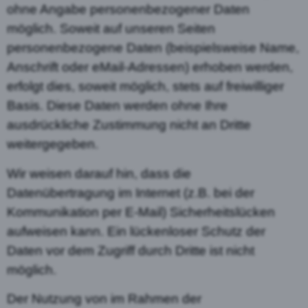
ohne Angabe personenbezogener Daten
möglich. Soweit auf unseren Seiten
personenbezogene Daten (beispielsweise Name,
Anschrift oder eMail-Adressen) erhoben werden,
erfolgt dies, soweit möglich, stets auf freiwilliger
Basis. Diese Daten werden ohne Ihre
ausdrückliche Zustimmung nicht an Dritte
weitergegeben.
Wir weisen darauf hin, dass die
Datenübertragung im Internet (z.B. bei der
Kommunikation per E-Mail) Sicherheitslücken
aufweisen kann. Ein lückenloser Schutz der
Daten vor dem Zugriff durch Dritte ist nicht
möglich.
Der Nutzung von im Rahmen der