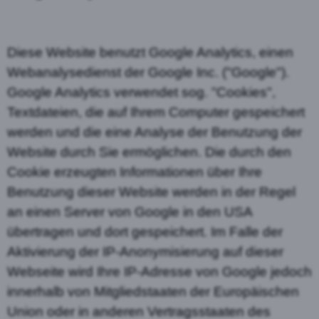
Diese Website benutzt Google Analytics, einen
Webanalysedienst der Google Inc. ("Google").
Google Analytics verwendet sog. "Cookies",
Textdateien, die auf Ihrem Computer gespeichert
werden und die eine Analyse der Benutzung der
Website durch Sie ermöglichen. Die durch den
Cookie erzeugten Informationen über Ihre
Benutzung dieser Website werden in der Regel
an einen Server von Google in den USA
übertragen und dort gespeichert. Im Falle der
Aktivierung der IP-Anonymisierung auf dieser
Webseite wird Ihre IP-Adresse von Google jedoch
innerhalb von Mitgliedstaaten der Europäischen
Union oder in anderen Vertragsstaaten des