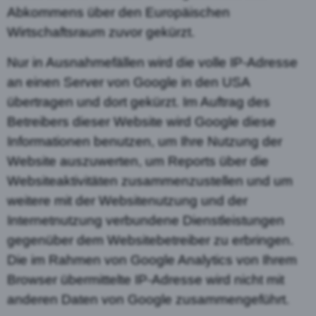
Abkommens über den Europäischen
Wirtschaftsraum zuvor gekürzt.
Nur in Ausnahmefällen wird die volle IP-Adresse
an einen Server von Google in den USA
übertragen und dort gekürzt. Im Auftrag des
Betreibers dieser Website wird Google diese
Informationen benutzen, um Ihre Nutzung der
Website auszuwerten, um Reports über die
Websiteaktivitäten zusammenzustellen und um
weitere mit der Websitenutzung und der
Internetnutzung verbundene Dienstleistungen
gegenüber dem Websitebetreiber zu erbringen.
Die im Rahmen von Google Analytics von Ihrem
Browser übermittelte IP-Adresse wird nicht mit
anderen Daten von Google zusammengeführt.