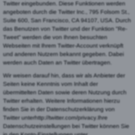
Twitter eingebunden. Diese Funktionen werden
angeboten durch die Twitter Inc., 795 Folsom St.,
Suite 600, San Francisco, CA 94107, USA. Durch
das Benutzen von Twitter und der Funktion "Re-
Tweet" werden die von Ihnen besuchten
Webseiten mit Ihrem Twitter-Account verknüpft
und anderen Nutzern bekannt gegeben. Dabei
werden auch Daten an Twitter übertragen.
Wir weisen darauf hin, dass wir als Anbieter der
Seiten keine Kenntnis vom Inhalt der
übermittelten Daten sowie deren Nutzung durch
Twitter erhalten. Weitere Informationen hierzu
finden Sie in der Datenschutzerklärung von
Twitter unterhttp://twitter.com/privacy.Ihre
Datenschutzeinstellungen bei Twitter können Sie
in den Konto-Einstellungen unter