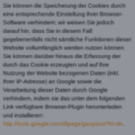
Sie können die Speicherung der Cookies durch
eine entsprechende Einstellung Ihrer Browser-
Software verhindern; wir weisen Sie jedoch
darauf hin, dass Sie in diesem Fall
gegebenenfalls nicht sämtliche Funktionen dieser
Website vollumfänglich werden nutzen können.
Sie können darüber hinaus die Erfassung der
durch das Cookie erzeugten und auf Ihre
Nutzung der Website bezogenen Daten (inkl.
Ihrer IP-Adresse) an Google sowie die
Verarbeitung dieser Daten durch Google
verhindern, indem sie das unter dem folgenden
Link verfügbare Browser-Plugin herunterladen
und installieren:
http://tools.google.com/dlpage/gaoptout?hl=de
.