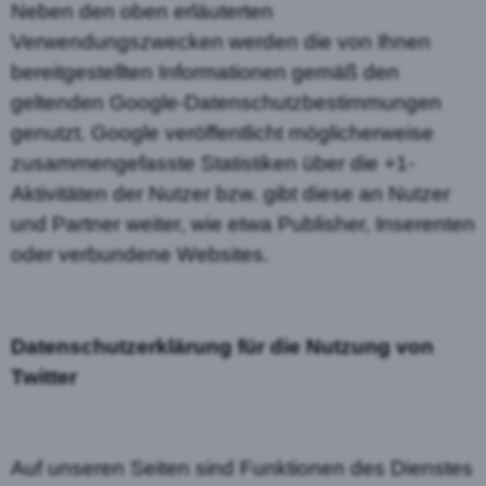
Neben den oben erläuterten
Verwendungszwecken werden die von Ihnen
bereitgestellten Informationen gemäß den
geltenden Google-Datenschutzbestimmungen
genutzt. Google veröffentlicht möglicherweise
zusammengefasste Statistiken über die +1-
Aktivitäten der Nutzer bzw. gibt diese an Nutzer
und Partner weiter, wie etwa Publisher, Inserenten
oder verbundene Websites.
Datenschutzerklärung für die Nutzung von
Twitter
Auf unseren Seiten sind Funktionen des Dienstes