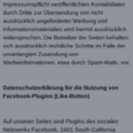
Impressumspflicht veröffentlichten Kontaktdaten
durch Dritte zur Übersendung von nicht
ausdrücklich angeforderter Werbung und
Informationsmaterialien wird hiermit ausdrücklich
widersprochen. Die Betreiber der Seiten behalten
sich ausdrücklich rechtliche Schritte im Falle der
unverlangten Zusendung von
Werbeinformationen, etwa durch Spam-Mails, vor.
Datenschutzerklärung für die Nutzung von
Facebook-Plugins (Like-Button)
Auf unseren Seiten sind Plugins des sozialen
Netzwerks Facebook, 1601 South California