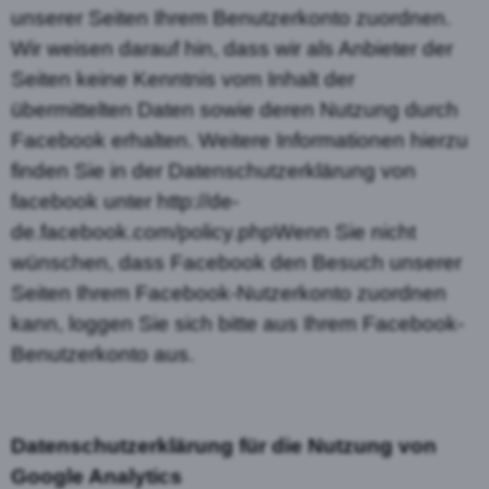
unserer Seiten Ihrem Benutzerkonto zuordnen.
Wir weisen darauf hin, dass wir als Anbieter der
Seiten keine Kenntnis vom Inhalt der
übermittelten Daten sowie deren Nutzung durch
Facebook erhalten. Weitere Informationen hierzu
finden Sie in der Datenschutzerklärung von
facebook unter http://de-
de.facebook.com/policy.phpWenn Sie nicht
wünschen, dass Facebook den Besuch unserer
Seiten Ihrem Facebook-Nutzerkonto zuordnen
kann, loggen Sie sich bitte aus Ihrem Facebook-
Benutzerkonto aus.
Datenschutzerklärung für die Nutzung von
Google Analytics