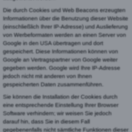
Die durch Cookies und Web Beacons erzeugten
Informationen über die Benutzung dieser Website
(einschließlich Ihrer IP-Adresse) und Auslieferung
von Werbeformaten werden an einen Server von
Google in den USA übertragen und dort
gespeichert. Diese Informationen können von
Google an Vertragspartner von Google weiter
gegeben werden. Google wird Ihre IP-Adresse
jedoch nicht mit anderen von Ihnen
gespeicherten Daten zusammenführen.
Sie können die Installation der Cookies durch
eine entsprechende Einstellung Ihrer Browser
Software verhindern; wir weisen Sie jedoch
darauf hin, dass Sie in diesem Fall
gegebenenfalls nicht sämtliche Funktionen dieser