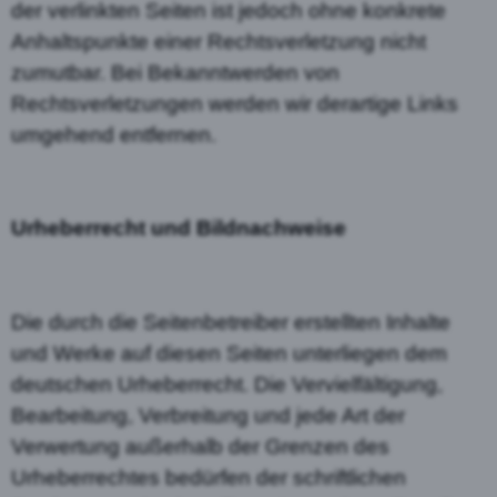
der verlinkten Seiten ist jedoch ohne konkrete
Anhaltspunkte einer Rechtsverletzung nicht
zumutbar. Bei Bekanntwerden von
Rechtsverletzungen werden wir derartige Links
umgehend entfernen.
Urheberrecht und Bildnachweise
Die durch die Seitenbetreiber erstellten Inhalte
und Werke auf diesen Seiten unterliegen dem
deutschen Urheberrecht. Die Vervielfältigung,
Bearbeitung, Verbreitung und jede Art der
Verwertung außerhalb der Grenzen des
Urheberrechtes bedürfen der schriftlichen