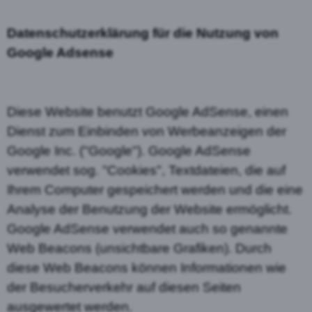
Datenschutzerklärung für die Nutzung von
Google Adsense
Diese Website benutzt Google AdSense, einen
Dienst zum Einbinden von Werbeanzeigen der
Google Inc. ("Google"). Google AdSense
verwendet sog. "Cookies", Textdateien, die auf
Ihrem Computer gespeichert werden und die eine
Analyse der Benutzung der Website ermöglicht.
Google AdSense verwendet auch so genannte
Web Beacons (unsichtbare Grafiken). Durch
diese Web Beacons können Informationen wie
der Besucherverkehr auf diesen Seiten
ausgewertet werden.