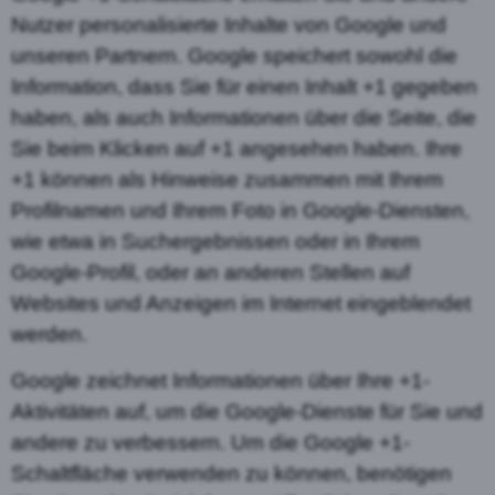
Nutzer personalisierte Inhalte von Google und
unseren Partnern. Google speichert sowohl die
Information, dass Sie für einen Inhalt +1 gegeben
haben, als auch Informationen über die Seite, die
Sie beim Klicken auf +1 angesehen haben. Ihre
+1 können als Hinweise zusammen mit Ihrem
Profilnamen und Ihrem Foto in Google-Diensten,
wie etwa in Suchergebnissen oder in Ihrem
Google-Profil, oder an anderen Stellen auf
Websites und Anzeigen im Internet eingeblendet
werden.
Google zeichnet Informationen über Ihre +1-
Aktivitäten auf, um die Google-Dienste für Sie und
andere zu verbessern. Um die Google +1-
Schaltfläche verwenden zu können, benötigen