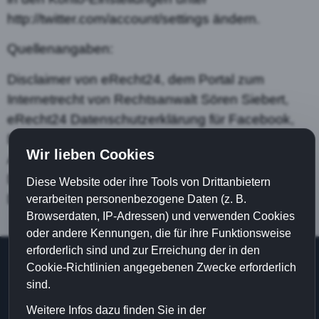
http://twitter.com/account/settings ändern.
Quellenangaben:
Disclaimer von eRecht24, dem Portal zum
Internetrecht von Rechtsanwalt Sören Siebert,
eRecht24 Datenschutzerklärung für Facebook,
Datenschutzerklärung Google Analytics, Google
Wir lieben Cookies
Adsense Datenschutzerklärung,
Datenschutzerklärung für Google +1, Twitter
Diese Website oder ihre Tools von Drittanbietern
Datenschutzerklärung
verarbeiten personenbezogene Daten (z. B.
Browserdaten, IP-Adressen) und verwenden Cookies
oder andere Kennungen, die für ihre Funktionsweise
erforderlich sind und zur Erreichung der in den
© 2026 |
Home
|
Impressum
|
Datenschutz
|
Cookie-Richtlinien angegebenen Zwecke erforderlich
Haftungsausschluss
|
sind.
Datenschutzeinstellungen
Weitere Infos dazu finden Sie in der