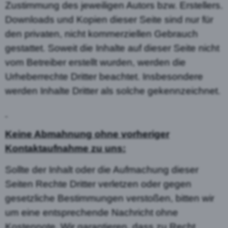
Zustimmung des jeweiligen Autors bzw. Erstellers.
Downloads und Kopien dieser Seite sind nur für
den privaten, nicht kommerziellen Gebrauch
gestattet. Soweit die Inhalte auf dieser Seite nicht
vom Betreiber erstellt wurden, werden die
Urheberrechte Dritter beachtet. Insbesondere
werden Inhalte Dritter als solche gekennzeichnet.
Keine Abmahnung ohne vorheriger
Kontaktaufnahme zu uns:
Sollte der Inhalt oder die Aufmachung dieser
Seiten Rechte Dritter verletzen oder gegen
gesetzliche Bestimmungen verstoßen, bitten wir
um eine entsprechende Nachricht ohne
Kostennote. Wir garantieren, dass zu Recht