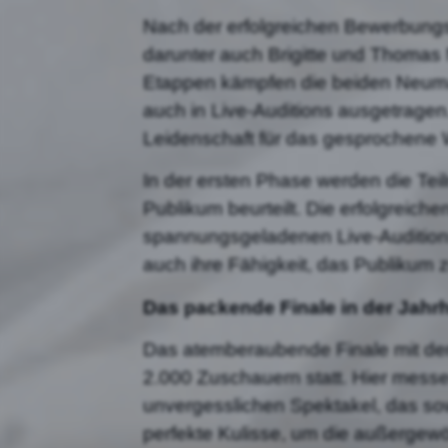
Nach der erfolgreichen Bewerbungs
darunter auch Brigitte und Thomas 
Etappen kämpfen die beiden Neumar
auch in Live-Auditions ausgetragen
Leidenschaft für das gesprochene 
In der ersten Phase werden die Te
Publikum beurteilt. Die erfolgreich
spannungsgeladenen Live-Auditions b
auch ihre Fähigkeit, das Publikum
Das packende Finale in der Jahrh
Das atemberaubende Finale mit den 
2.000 Zuschauern statt. Hier mess
unvergesslichen Spektakel, das sow
perfekte Kulisse, um die außergewö