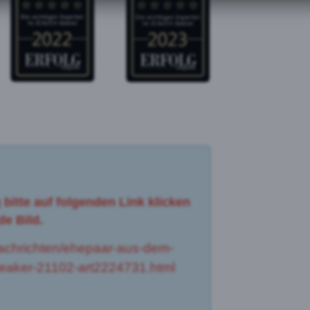
 bitte auf folgenden Link klicken
e Bild.
nachrichten/ehepaar-aus-dem-
peaker-21102-art2224731.html