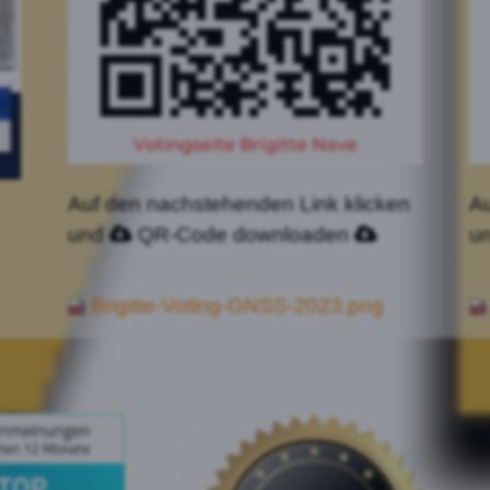
Auf den nachstehenden Link klicken
Au
und
QR-Code downloaden
u
Brigitte-Voting-GNSS-2023.png