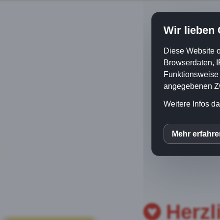
Wir lieben
Diese Website o
Browserdaten, I
Funktionsweise e
angegebenen Zwe
Weitere Infos da
Mehr erfahr
inCM
Herzl