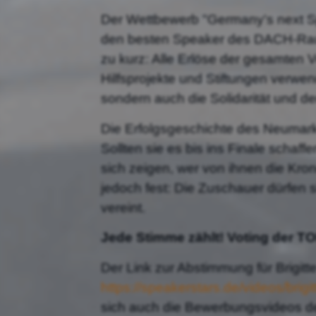
Der Wettbewerb "Germany's next Spe
den besten Speaker des DACH-Raum
zu kurz: Alle Erlöse der gesamten
Hilfsprojekte und Stiftungen verwen
sondern auch die Solidarität und de
Die Erfolgsgeschichte des Neumarkt
Sollten sie es bis ins Finale schaf
sich zeigen, wer von ihnen die Kr
jedoch fest: Die Zuschauer dürfen 
vereint.
Jede Stimme zählt! Voting der TO
Der Link zur Abstimmung für Brigi
https://speakerstars.de/videos/brigi
sich auch die Bewerbungsvideos 