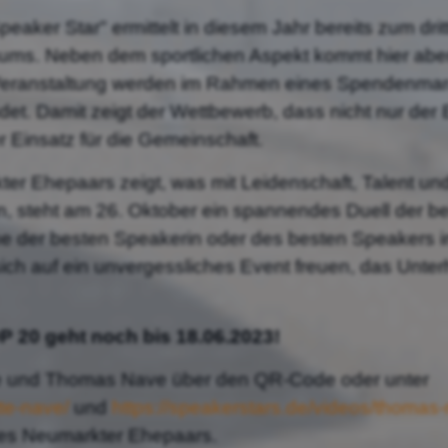
aker Star" ermittelt in diesem Jahr bereits zum dri
s. Neben dem sportlichen Aspekt kommt hier aber
 Veranstaltung werden im Rahmen eines Spendenmara
det. Damit zeigt der Wettbewerb, dass nicht nur der 
r Einsatz für die Gemeinschaft.
er Ehepaars zeigt, was mit Leidenschaft, Talent und
fen, steht am 26. Oktober ein spannendes Duell der b
one der besten Speakerin oder des besten Speakers 
sich auf ein unvergessliches Event freuen, das Un
P 20 geht noch bis 18.06.2023!
tte und Thomas Nave über den QR-Code oder unter
tte-nave/
und
https://speakerstars.de/videos/thomas
des Neumarkter Ehepaars.