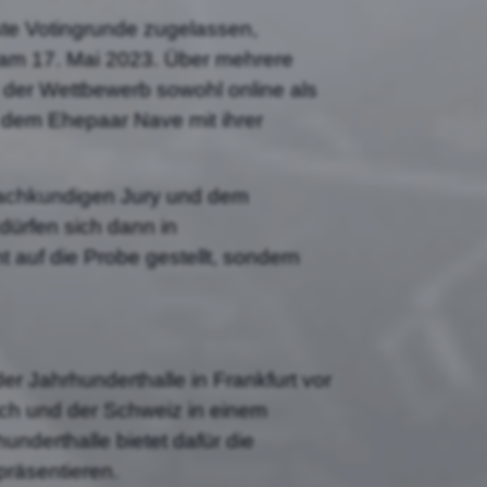
te Votingrunde zugelassen,
l am 17. Mai 2023. Über mehrere
der Wettbewerb sowohl online als
 dem Ehepaar Nave mit ihrer
 fachkundigen Jury und dem
 dürfen sich dann in
 auf die Probe gestellt, sondern
r Jahrhunderthalle in Frankfurt vor
ich und der Schweiz in einem
nderthalle bietet dafür die
präsentieren.