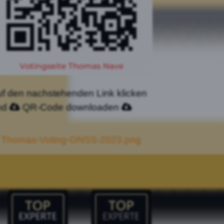
f den nachstehenden Link klicken
nd
QR-Code downloaden
Thomas-Voting-GNSS-2023.png