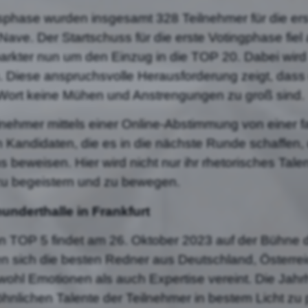
phase wurden insgesamt 328 Teilnehmer für die ers
Nave. Der Startschuss für die erste Votingphase fie
kter nun um den Einzug in die TOP 20. Dabei wird 
. Diese anspruchsvolle Herausforderung zeigt, dass
Wort keine Mühen und Anstrengungen zu groß sind.
ilnehmer mittels einer Online-Abstimmung von einer
en Kandidaten, die es in die nächste Runde schaffen,
eweisen. Hier wird nicht nur ihr rhetorisches Talent
 zu begeistern und zu bewegen.
underthalle in Frankfurt
TOP 5 findet am 26. Oktober 2023 auf der Bühne de
en sich die besten Redner aus Deutschland, Österre
ohl Emotionen als auch Expertise vereint. Die Jahrhu
hnlichen Talente der Teilnehmer in bestem Licht zu 