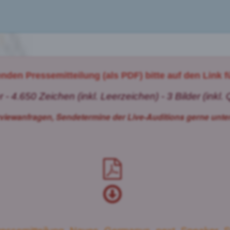
den Pressemitteilung (als PDF) bitte auf den Link 
 - 4.650 Zeichen (inkl. Leerzeichen) - 3 Bilder (inkl
erviewanfragen, Sendetermine der Live-Auditions gerne unte