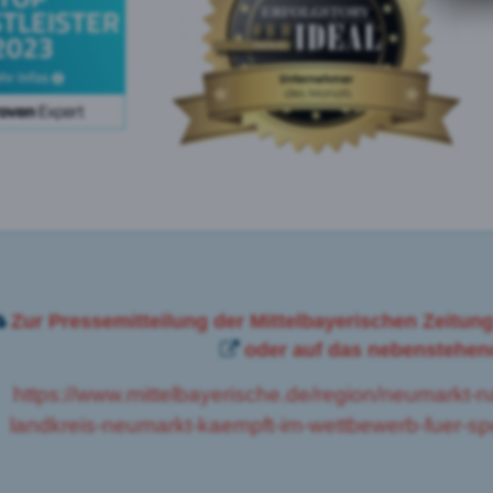
Zur Pressemitteilung der Mittelbayerischen Zeitung
oder auf das nebenstehend
https://www.mittelbayerische.de/region/neumarkt-
landkreis-neumarkt-kaempft-im-wettbewerb-fuer-s