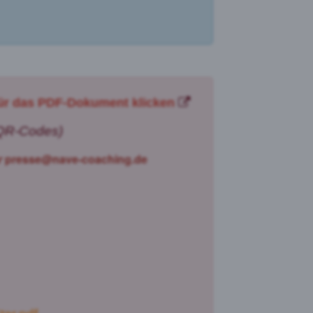
für das PDF-Dokument klicken
. QR-Codes)
r
presse@nave-coaching.de