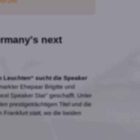
ar.pdf
rmany's next
m Leuchten“ sucht die Speaker
rkter Ehepaar Brigitte und
xt Speaker Star" geschafft. Unter
 prestigeträchtigen Titel und die
Frankfurt statt, wo die beiden