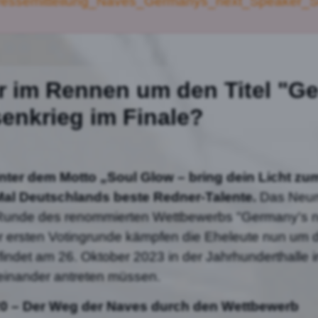
ressemitteilung_Naves_Germanys_next_Speaker_St
 im Rennen um den Titel "Ge
enkrieg im Finale?
nter dem Motto „Soul Glow – bring dein Licht zu
n Mal Deutschlands beste Redner-Talente.
Das Neuma
Runde des renommierten Wettbewerbs "Germany's ne
ersten Votingrunde kämpfen die Eheleute nun um den
det am 26. Oktober 2023 in der Jahrhunderthalle in 
inander antreten müssen.
20 – Der Weg der Naves durch den Wettbewerb