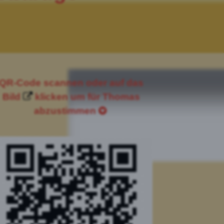
QR-Code scannen oder auf das
Bild
klicken um für Thomas
abzustimmen