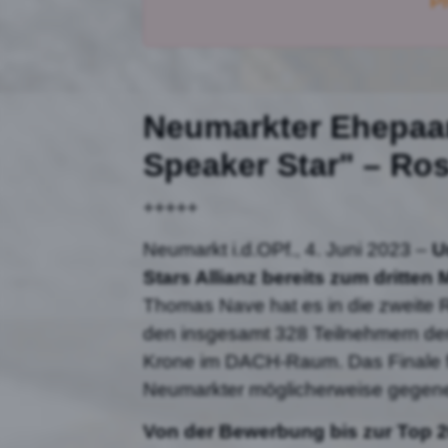
P
Neumarkter Ehepaar
Speaker Star" – Ros
+++++
Neumarkt i.d.OPf., 4. Juni 2023 –
U
Stars Allianz bereits zum dritte
Thomas Nave hat es in die zweite 
den insgesamt 328 Teilnehmern der 
Krone im DACH-Raum. Das Finale fin
Neumarkter möglicherweise gegene
Von der Bewerbung bis zur Top 