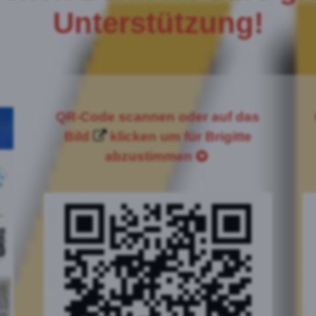
Unterstützung!
QR-Code scannen oder auf das
Bild
klicken um für Brigitte
abzustimmen