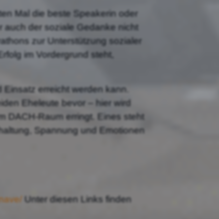
tten Mal die beste Speakerin oder
 auch der soziale Gedanke nicht
thons zur Unterstützung sozialer
Erfolg im Vordergrund steht,
 Einsatz erreicht werden kann.
eiden Eheleute bevor – hier wird
im DACH-Raum erringt. Eines steht
terhaltung, Spannung und Emotionen
-nave/
Unter diesen Links finden