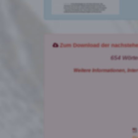
Zum Download der nachstehen
654 Wörter
Weitere Informationen, Int