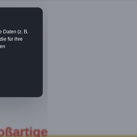
 Daten (z. B.
e für ihre
ien
oßartige